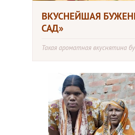
ВКУСНЕЙШАЯ БУЖЕН
САД»
Такая ароматная вкуснятина бу