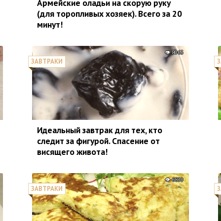
Армейские оладьи на скорую руку
(для торопливых хозяек). Всего за 20
минут!
8063
ЗАВТРАКИ
З
Идеальный завтрак для тех, кто
следит за фигурой. Спасение от
висящего живота!
6830
ЗАВТРАКИ
З