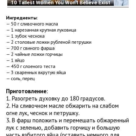
Ингредиенты
:
— 50 г сливочного масла
— 1 нарезанная крупная луковица
— 1 зубок чеснока
— 2 столовые ложки рубленой петрушки
— 700 г свиного фарша
— 2 чайные ложки горчицы
— 1 яйцо
— 450 г слоеного теста
— 3 сваренных вкрутую яйца
— соль, перец
Приготовление
:
1. Разогреть духовку до 180 градусов.
2. На сливочном масле обжарить на слабом
огне лук, чеснок и петрушку.
3. В фарш положить и перемешать обжаренный
лук с зеленью, добавить горчицу и большую
часть взбитого яйца (оставить немного для