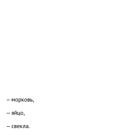
— морковь,
— яйцо,
— свекла.