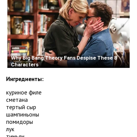
Ингредиенты:
куриное филе
сметана
тертый сыр
шампиньоны
помидоры
лук
тимьян