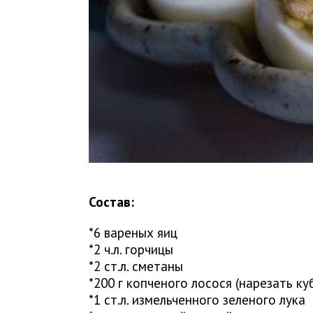
Состав:
*6 вареных яиц
*2 ч.л. горчицы
*2 ст.л. сметаны
*200 г копченого лосося (нарезать ку
*1 ст.л. измельченного зеленого лука