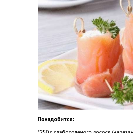
Понадобится:
*250 г слабосоленого лосося (нарез