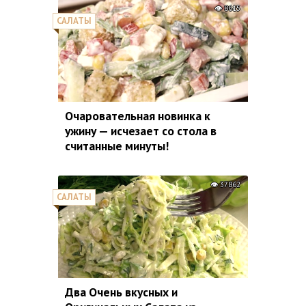
8615
САЛАТЫ
Очаровательная новинка к
ужину — исчезает со стола в
считанные минуты!
37862
САЛАТЫ
Два Очень вкусных и