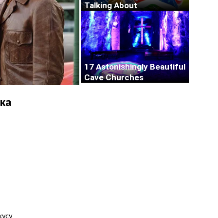
ка
кусу