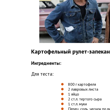
Картофельный рулет-запекан
Ингредиенты
:
Для теста:
800 г картофеля
2 лавровых листа
1 яйцо
2 ст.л. тертого сыра
1 ст.л. муки
Перец, соль, чеснок по в