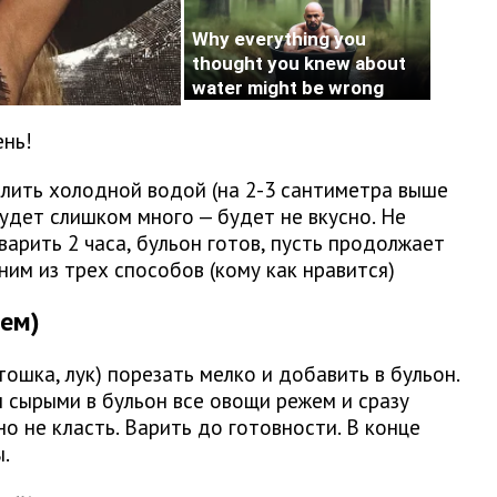
ень!
алить холодной водой (на 2-3 сантиметра выше
удет слишком много — будет не вкусно. Не
арить 2 часа, бульон готов, пусть продолжает
им из трех способов (кому как нравится)
аем)
ошка, лук) порезать мелко и добавить в бульон.
м сырыми в бульон все овощи режем и сразу
о не класть. Варить до готовности. В конце
ы.