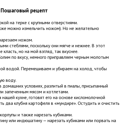
. Пошаговый рецепт
кой на терке с крупными отверстиями.
акже можно измельчить ножом). Но не желательно
нарезаем ножом.
ми стеблями, поскольку они мягче и нежнее. В этот
 класть, но на мой взгляд, так вкуснее.
Солим по вкусу, немного приправляем черным молотым
ной водой. Перемешиваем и убираем на холод, чтобы
ую воду.
в домашних условиях, разлитый в пиалы, присыпанный
ли запеченным мясом и котлетами.
 нашей кухне, готовят его на основе кисломолочной
ть два клубня картофеля в «мундире». Остудить и очистить
скорлупы и также нарезать кубиками.
ятину или индюшатину — нарезать кубиками или порвать на