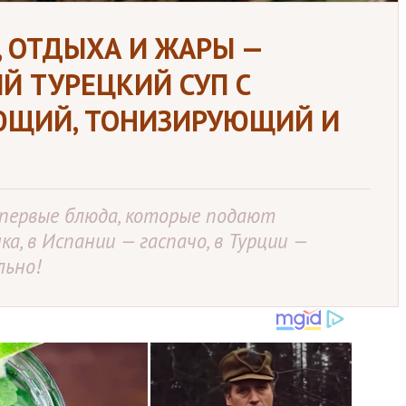
, ОТДЫХА И ЖАРЫ —
Й ТУРЕЦКИЙ СУП С
ЮЩИЙ, ТОНИЗИРУЮЩИЙ И
 первые блюда, которые подают
а, в Испании — гаспачо, в Турции —
льно!