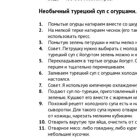
Необычный турецкий суп с огурцами
Помытые огурцы натираем вместе со шкур
На мелкой терке натираем чеснок (его т
использовать пресс.
Помытую зелень петрушки и мяты мелко 
Совет. Петрушку нужно выбирать с молоды
турецкий суп с йогуртом зелень можно и не
Перекладываем в тертые огурцы йогурт. 
перцем и тщательно перемешиваем.
Заливаем турецкий суп с огурцами холод
настоялся.
Совет. Я использую кипяченую охлажденн
Подают суп по-турецки, приготовленный 
зеленью. Кушают его вместе с жареным и
Похожий рецепт холодного супа есть и на
сыворотки. Для такого супа нужно отвари
от кожицы, нарезать мелкими кубиками.
Отварить вкрутую три яйца, очистить от 
Отварное мясо: либо говядину, либо кур
небольшие кусочки.