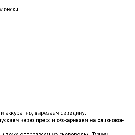
алонски
 и аккуратно, вырезаем середину.
опускаем через пресс и обжариваем на оливковом
 и тоже отправляем на сковородку. Тушим