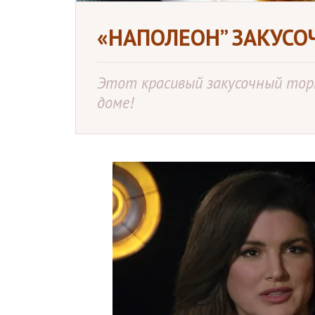
«НАПОЛЕОН” ЗАКУС
Этот красивый закусочный тор
доме!