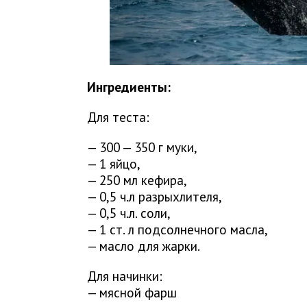
Ингредиенты:
Для теста:
— 300 — 350 г муки,
— 1 яйцо,
— 250 мл кефира,
— 0,5 ч.л разрыхлителя,
— 0,5 ч.л. соли,
— 1 ст. л подсолнечного масла,
— масло для жарки.
Для начинки:
— мясной фарш