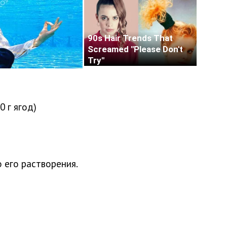
0 г ягод)
 его растворения.