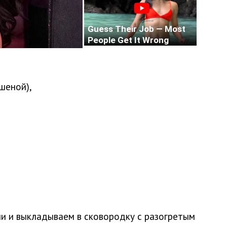
ашеной),
и и выкладываем в сковородку с разогретым