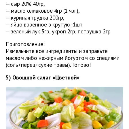
— сыр 20% 40гр,
— масло оливковое 4гр (1 ч.л.),
— куриная грудка 200гр,
— яйцо варенное в крутую -1шт
— зеленый лук 5гр, укроп 2гр, петрушка 2гр
Приготовление:
Измельчите все ингредиенты и заправьте
маслом либо нежирным йогуртом со специями
(соль+перец+сухие травы). Готово!
5) Овощной салат «Цветной»