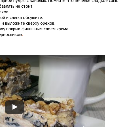
арной пудры с ванилью. Помните что печенье сладкое само
бавлять не стоит.
ехов.
ой и слегка обсушите.
о и выложите сверху орехов.
рху покрыв финишным слоем крема.
ерносливом
.