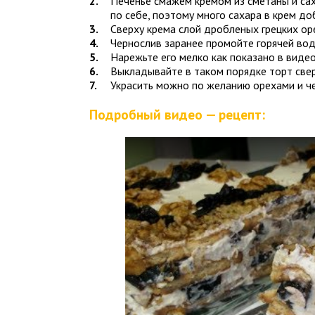
Печенье смажем кремом из сметаны и сах
по себе, поэтому много сахара в крем до
Сверху крема слой дробленых грецких ор
Чернослив заранее промойте горячей вод
Нарежьте его мелко как показано в виде
Выкладывайте в таком порядке торт све
Украсить можно по желанию орехами и ч
Подробный видео — рецепт: