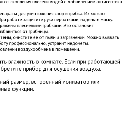
к от скопления плесени водой с добавлением антисептика
епараты для уничтожения спор и грибка. Их можно
При работе защитите руки перчатками, наденьте маску.
оражены плесневыми грибками. Это остановит
збавиться от грибницы.
темы, очистите ее от пыли и загрязнений. Можно вызвать
боту профессионально, устранит недочеты.
ановлении воздухообмена в помещении.
ть влажность в комнате. Если при работающей
обретите прибор для осушения воздуха.
ый размер, встроенный ионизатор или
зные функции.