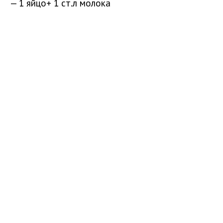
— 1 яйцо+ 1 ст.л молока