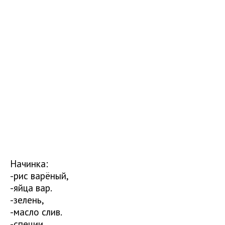
Начинка:
-рис варёный,
-яйца вар.
-зелень,
-масло слив.
-специи.