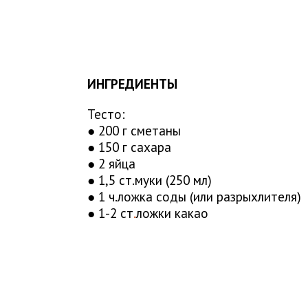
ИНГРЕДИЕНТЫ
Тесто:
● 200 г сметаны
● 150 г сахара
● 2 яйца
● 1,5 ст.муки (250 мл)
● 1 ч.ложка соды (или разрыхлителя)
● 1-2 ст
.
ложки какао