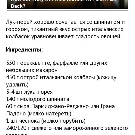
Лук-порей хорошо сочетается со шпинатом и
горохом, пикантный вкус острых итальянских
колбасок уравновешивает сладость овощей.
Ингредиенты
:
350 г ореккьетте, фарфалле или других
небольших макарон
450 г острой итальянской колбасы (кожицу
удалить)
3-4 шт лука-порея
140 г молодого шпината
60 г сыра Пармиджано-Реджано или Грана
Падано (мелко натереть)
1 шт чеснока (мелко порубить)
240/120 г свежего или замороженного зеленого
горошка