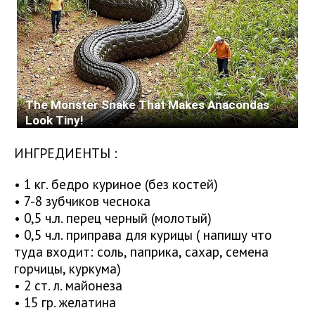
ИНГРЕДИЕНТЫ :
• 1 кг. бедро куриное (без костей)
• 7-8 зубчиков чеснока
• 0,5 ч.л. перец черный (молотый)
• 0,5 ч.л. приправа для курицы ( напишу что
туда входит: соль, паприка, сахар, семена
горчицы, куркума)
• 2 ст. л. майонеза
• 15 гр. желатина