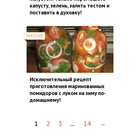
капусту, зелень, залить тестом и
поставить в духовку!
7297
ЗАКУСКИ
Исключительный рецепт
приготовления маринованных
помидоров с луком на зиму по-
домашнему!
1
2
3
…
14
→