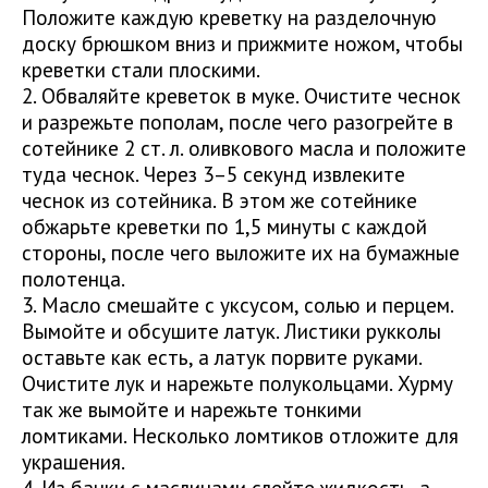
Положите каждую креветку на разделочную
доску брюшком вниз и прижмите ножом, чтобы
креветки стали плоскими.
2. Обваляйте креветок в муке. Очистите чеснок
и разрежьте пополам, после чего разогрейте в
сотейнике 2 ст. л. оливкового масла и положите
туда чеснок. Через 3–5 секунд извлеките
чеснок из сотейника. В этом же сотейнике
обжарьте креветки по 1,5 минуты с каждой
стороны, после чего выложите их на бумажные
полотенца.
3. Масло смешайте с уксусом, солью и перцем.
Вымойте и обсушите латук. Листики рукколы
оставьте как есть, а латук порвите руками.
Очистите лук и нарежьте полукольцами. Хурму
так же вымойте и нарежьте тонкими
ломтиками. Несколько ломтиков отложите для
украшения.
4. Из банки с маслинами слейте жидкость, а