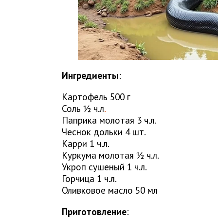
Ингредиенты
:
Картофель 500 г
Соль ½ ч.л
.
Паприка молотая 3 ч.л.
Чеснок дольки 4 шт.
Карри 1 ч.л.
Куркума молотая ½ ч.л.
Укроп сушеный 1 ч.л.
Горчица 1 ч.л.
Оливковое масло 50 мл
Приготовление
: