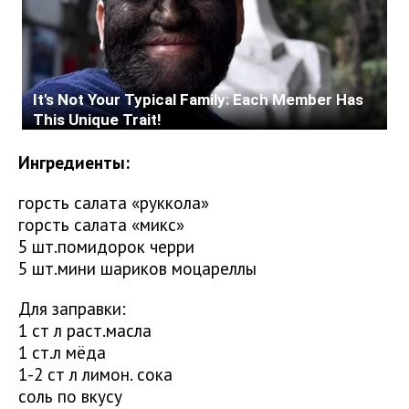
Ингредиенты:
горсть салата «руккола»
горсть салата «микс»
5 шт.помидорок черри
5 шт.мини шариков моцареллы
Для заправки:
1 ст л раст.масла
1 ст.л мёда
1-2 ст л лимон. сока
соль по вкусу