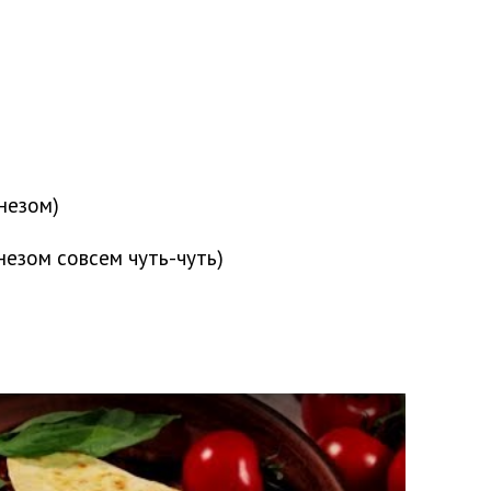
онезом)
незом совсем чуть-чуть)