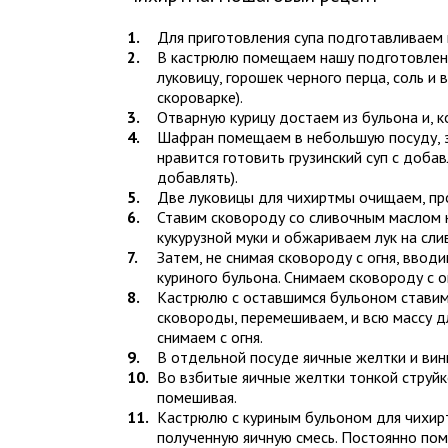
Для приготовления супа подготавливаем к
В кастрюлю помещаем нашу подготовленн
луковицу, горошек черного перца, соль и
скороварке).
Отварную курицу достаем из бульона и, к
Шафран помещаем в небольшую посуду, з
нравится готовить грузинский суп с доба
добавлять).
Две луковицы для чихиртмы очищаем, про
Ставим сковороду со сливочным маслом на
кукурузной муки и обжариваем лук на сл
Затем, не снимая сковороду с огня, ввод
куриного бульона. Снимаем сковороду с о
Кастрюлю с оставшимся бульоном ставим
сковороды, перемешиваем, и всю массу д
снимаем с огня.
В отдельной посуде яичные желтки и вин
Во взбитые яичные желтки тонкой струйк
помешивая.
Кастрюлю с куриным бульоном для чихир
полученную яичную смесь. Постоянно по