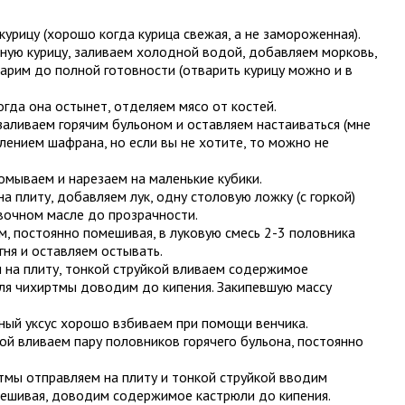
урицу (хорошо когда курица свежая, а не замороженная).
ую курицу, заливаем холодной водой, добавляем морковь,
 варим до полной готовности (отварить курицу можно и в
огда она остынет, отделяем мясо от костей.
аливаем горячим бульоном и оставляем настаиваться (мне
влением шафрана, но если вы не хотите, то можно не
мываем и нарезаем на маленькие кубики.
 плиту, добавляем лук, одну столовую ложку (с горкой)
ивочном масле до прозрачности.
им, постоянно помешивая, в луковую смесь 2-3 половника
гня и оставляем остывать.
 на плиту, тонкой струйкой вливаем содержимое
ля чихиртмы доводим до кипения. Закипевшую массу
ный уксус хорошо взбиваем при помощи венчика.
ой вливаем пару половников горячего бульона, постоянно
тмы отправляем на плиту и тонкой струйкой вводим
мешивая, доводим содержимое кастрюли до кипения.