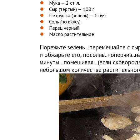
Мука — 2 ст. л.
Сыр (тертый) — 100 г
Петрушка (зелень) — 1 пуч.
Соль (по вкусу)
Перец черный
Масло растительное
Порежьте зелень ..перемешайте с сы
и обжарьте его, посолив..поперчив..н
минуты…помешивая…(если сковорода 
небольшом количестве растительног