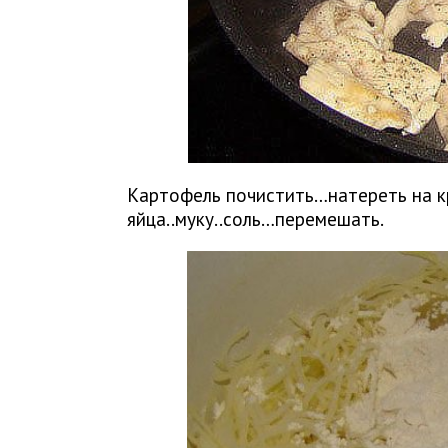
Картофель почистить…натереть на 
яйца..муку..соль…перемешать.