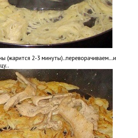
ны (жарится 2-3 минуты)..переворачиваем…и
цу..