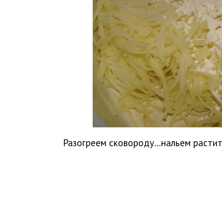
Разогреем сковороду…нальем растит