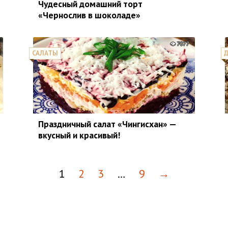
Чудесный домашний торт
«Чернослив в шоколаде»
7077
САЛАТЫ
Д
Праздничный салат «Чингисхан» —
вкусный и красивый!
1
2
3
…
9
→