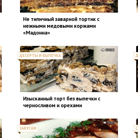
Не типичный заварной тортик с
нежными медовыми коржами
«Мадонна»
30813
ДЕСЕРТЫ И ВЫПЕЧКА
Д
Изысканный торт без выпечки с
черносливом и орехами
5069
ЗАКУСКИ