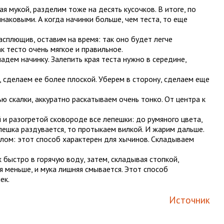
я мукой, разделим тоже на десять кусочков. В итоге, по
наковыми. А когда начинки больше, чем теста, то еще
расплющив, оставим на время: так оно будет легче
ак тесто очень мягкое и правильное.
адем начинку. Залепить края теста нужно в середине,
, сделаем ее более плоской. Уберем в сторону, сделаем еще
ю скалки, аккуратно раскатываем очень тонко. От центра к
 и разогретой сковороде все лепешки: до румяного цвета,
пешка раздувается, то протыкаем вилкой. И жарим дальше.
ом: этот способ характерен для хычинов. Складываем
х быстро в горячую воду, затем, складывая стопкой,
я меньше, и мука лишняя смывается. Этот способ
ек.
Источник