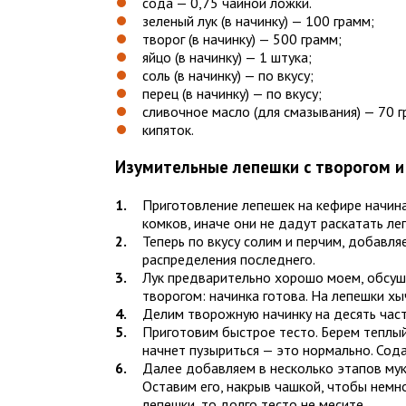
сода — 0,75 чайной ложки.
зеленый лук (в начинку) — 100 грамм;
творог (в начинку) — 500 грамм;
яйцо (в начинку) — 1 штука;
соль (в начинку) — по вкусу;
перец (в начинку) — по вкусу;
сливочное масло (для смазывания) — 70 г
кипяток.
Изумительные лепешки с творогом и
Приготовление лепешек на кефире начина
комков, иначе они не дадут раскатать ле
Теперь по вкусу солим и перчим, добавл
распределения последнего.
Лук предварительно хорошо моем, обсуш
творогом: начинка готова. На лепешки хы
Делим творожную начинку на десять част
Приготовим быстрое тесто. Берем теплый
начнет пузыриться — это нормально. Сода
Далее добавляем в несколько этапов муку
Оставим его, накрыв чашкой, чтобы немно
лепешки, то долго тесто не месите.