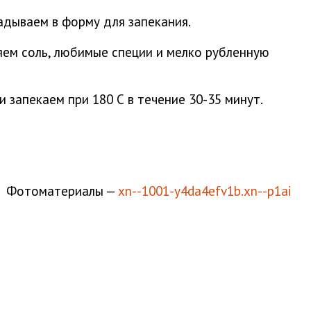
адываем в форму для запекания.
яем соль, любимые специи и мелко рубленную
 запекаем при 180 С в течение 30-35 минут.
Фотоматериалы —
xn--1001-y4da4efv1b.xn--p1ai