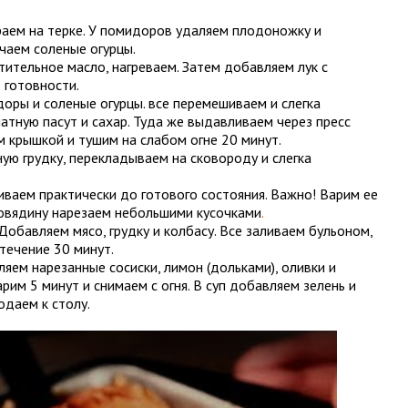
раем на терке. У помидоров удаляем плодоножку и
чаем соленые огурцы.
тительное масло, нагреваем. Затем добавляем лук с
 готовности.
ры и соленые огурцы. все перемешиваем и слегка
тную пасут и сахар. Туда же выдавливаем через пресс
м крышкой и тушим на слабом огне 20 минут.
ую грудку, перекладываем на сковороду и слегка
иваем практически до готового состояния. Важно! Варим ее
говядину нарезаем небольшими кусочками
.
обавляем мясо, грудку и колбасу. Все заливаем бульоном,
течение 30 минут.
яем нарезанные сосиски, лимон (дольками), оливки и
рим 5 минут и снимаем с огня. В суп добавляем зелень и
одаем к столу.