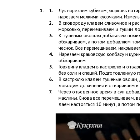
Лук нарезаем кубиком, морковь нати
нарезаем мелкими кусочками. Измель
В сковороду кладем сливочное и рас
морковью, перемешиваем и тушим до
К тушеным овощам добавляем помидо
обжариваем, а потом добавляем тома
чеснок. Все перемешиваем, накрывае
Нарезаем краковскую колбасу и курин
обжариваем.
Говядину кладем в кастрюлю и отвар
без соли и специй. Подготовленную 
В кастрюлю кладем тушеные овощи, Д
доводим до кипения и отвариваем в 
Через отведенное время в суп добавл
маслины. Снова все перемешиваем, ва
даем настояться 10 минут, а потом п